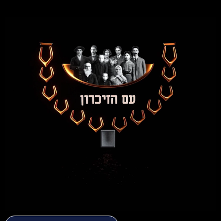
Am haZikaron
Институт науки, культуры
и наследия еврейского народа
Сейчас актуально
| 21 апреля
Чудо в День Памяти
Смотреть на YouTube