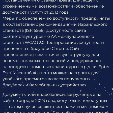
Постановлении о равных правах для людей с
ограниченными возможностями (обеспечение
доступности услуг) от 2013 года.
Меры по обеспечению доступности предприняты
в соответствии с рекомендациями Израильского
стандарта (ISR 5568). Доступность сайта
соответствует уровню AA международного
стандарта WCAG 2.0. Тестирование доступности
проведено в браузере Chrome. Сайт
предоставляет семантическую структуру для
вспомогательных технологий и поддерживает
навигацию с помощью клавиатуры (стрелки, Enter,
Esc). Масштаб контента можно настроить для
удобного просмотра во всех популярных
браузерах и на мобильных устройствах.
Документы или видеозаписи, загруженные на
сайт до апреля 2023 года, могут быть недоступны
— в этом случае свяжитесь с нами, и мы поможем
получить к ним доступ. Для работы с программой