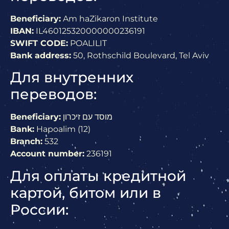
Beneficiary:
Am haZikaron Institute
IBAN:
IL460125320000000236191
SWIFT CODE:
POALILIT
Bank address:
50, Rothschild Boulevard, Tel Aviv
Для внутренних
переводов:
Beneficiary:
מוסד עם זיכרון
Bank:
Hapoalim (12)
Branch:
532
Account number:
236191
Для оплаты кредитной
картой, битом или в
России: