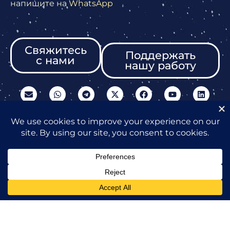
напишите на
WhatsApp
Свяжитесь
Поддержать
с нами
нашу работу
© 2026, Все права
защищены
Свяжитесь с нами