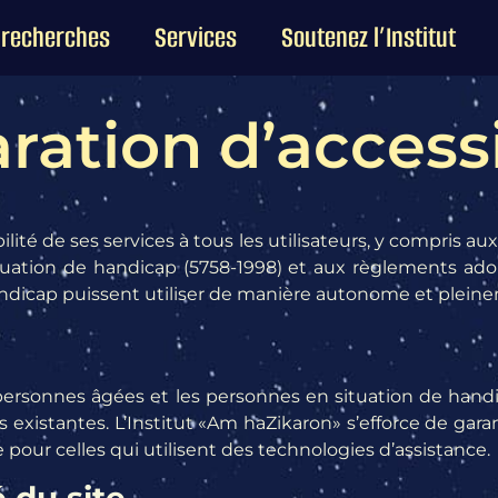
 recherches
Services
Soutenez l’Institut
ration d’accessi
sibilité de ses services à tous les utilisateurs, y compri
 situation de handicap (5758-1998) et aux règlements ad
ndicap puissent utiliser de manière autonome et pleine
les personnes âgées et les personnes en situation de hand
existantes. L’Institut «Am haZikaron» s’efforce de garan
pour celles qui utilisent des technologies d’assistance.
é du site