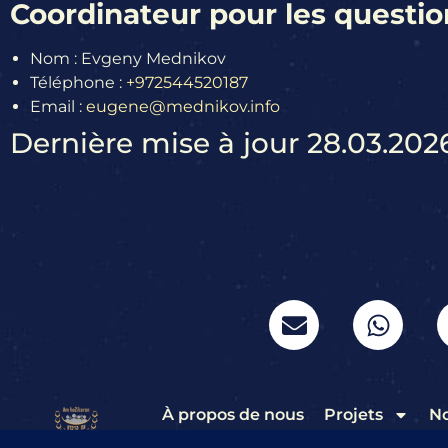
Coordinateur pour les question
Nom : Evgeny Mednikov
Téléphone :
+972544520187
Email :
eugene@mednikov.info
Dernière mise à jour 28.03.202
À propos de nous
Projets
No
Garantir l’accessibilité
França