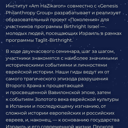
Институт «Am HaZikaron»
совместно с
«Genesis
Philanthropy Group»
разрабатывает и реализует
образовательный проект
«Поколения»
для
участников программы Birthright Israel —
молодых людей, посещающих Израиль в рамках
программы
Taglit-Birthright
.
В ходе двухчасового семинара, шаг за шагом,
участники знакомятся с наиболее значимыми
историческими событиями и личностями
еврейской истории. Наши гиды ведут их от
самого трагического эпизода разрушения
Второго Храма к процветающей
и просвещенной Вавилонской эпохе, затем
к событиям Золотого века еврейской культуры
в Испании и последующему изгнанию, от
сложной истории европейских и российских
евреев, и, наконец, — к основанию государства
Израиль и его современной жизни. Проходя